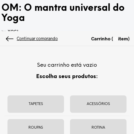
OM: O mantra universal do
Yoga
by
YOGI
Carrinho (
item
)
0
Continuar comprando
Om nada mais é do que um mantra, ou seja, a combinação de sílabas
sagradas que formam um núcleo de energia espiritual e que funciona
como um ímã para atrair, ou como lente para concentrar as energias
espirituais. Os mantras são de grande benefício para o corpo e para a
Seu carrinho está vazio
mente e podem ser cantados, [...]
Escolha seus produtos:
CONTINUE READING
TAPETES
ACESSÓRIOS
ROUPAS
ROTINA