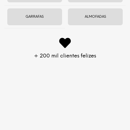
GARRAFAS
ALMOFADAS
+ 200 mil clientes felizes
Desperte suas raízes: A
importância dos pés