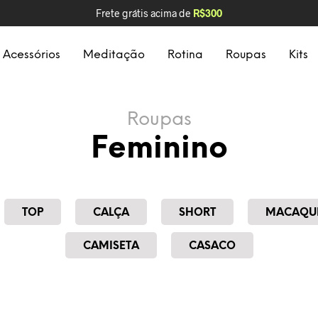
Frete grátis acima de
R$300
Acessórios
Meditação
Rotina
Roupas
Kits
Roupas
Feminino
TOP
CALÇA
SHORT
MACAQU
CAMISETA
CASACO