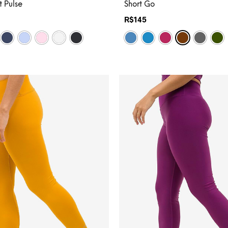
Short Go
t Pulse
R$
145