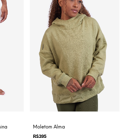
Moletom Alma
nina
R$
395