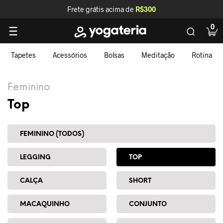
Frete grátis acima de
R$300
0
Tapetes
Acessórios
Bolsas
Meditação
Rotina
Feminino
Top
FEMININO (TODOS)
LEGGING
TOP
CALÇA
SHORT
MACAQUINHO
CONJUNTO