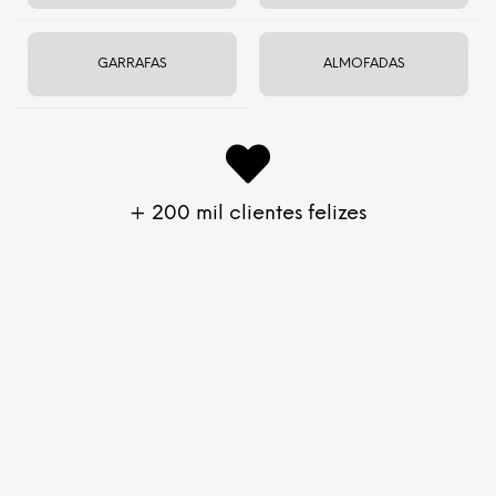
R$
155
R$
155
GARRAFAS
ALMOFADAS
+ 200 mil clientes felizes
Top Balance
Top Balance
Offwhite
Azul oceano
R$
155
R$
155