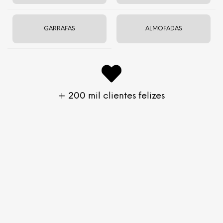
GARRAFAS
ALMOFADAS
ESGOTADO
ESGOTADO
+ 200 mil clientes felizes
Japamala Rosewood
Japamala Olho de Tigre e
Rocha Vulcânica
R$
119
R$
247
ESGOTADO
ESGOTADO