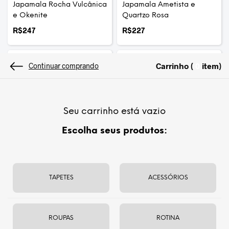
Japamala Rocha Vulcânica
Japamala Ametista e
e Okenite
Quartzo Rosa
R$
247
R$
227
Carrinho (
item
)
0
Continuar comprando
ESGOTADO
ESGOTADO
Seu carrinho está vazio
Escolha seus produtos:
Japamala Sândalo Cores
Pulseira-Colar Mala Ágata
TAPETES
ACESSÓRIOS
Indiana
R$
119
R$
197
ROUPAS
ROTINA