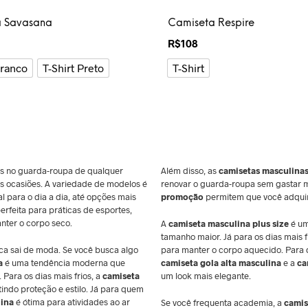
a Savasana
Camiseta Respire
R$
108
Branco
T-Shirt Preto
T-Shirt
s no guarda-roupa de qualquer
Além disso, as
camisetas masculina
as ocasiões. A variedade de modelos é
renovar o guarda-roupa sem gastar 
eal para o dia a dia, até opções mais
promoção
permitem que você adquir
perfeita para práticas de esportes,
nter o corpo seco.
A
camiseta masculina plus size
é um
tamanho maior. Já para os dias mais f
nca sai de moda. Se você busca algo
para manter o corpo aquecido. Para 
a
é uma tendência moderna que
camiseta gola alta masculina
e a
ca
 Para os dias mais frios, a
camiseta
um look mais elegante.
tindo proteção e estilo. Já para quem
lina
é ótima para atividades ao ar
Se você frequenta academia, a
camis