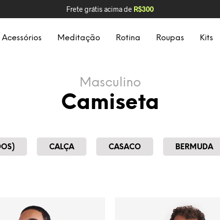
Frete grátis acima de
R$300
Acessórios
Meditação
Rotina
Roupas
Kits
Masculino
Camiseta
DOS)
CALÇA
CASACO
BERMUDA