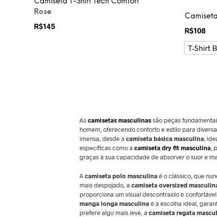
Camiseta T-Shirt Tech Comfort
Rose
Camiset
R$
145
R$
108
T-Shirt 
As
camisetas masculinas
são peças fundamentai
homem, oferecendo conforto e estilo para divers
imensa, desde a
camiseta básica masculina
, id
específicas como a
camiseta dry fit masculina
, 
graças à sua capacidade de absorver o suor e ma
A
camiseta polo masculina
é o clássico, que nu
mais despojado, a
camiseta oversized masculin
proporciona um visual descontraído e confortável.
manga longa masculina
é a escolha ideal, garan
prefere algo mais leve, a
camiseta regata mascu