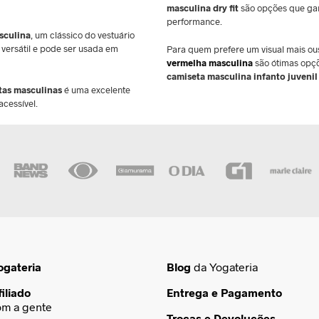
masculina dry fit
são opções que gar
performance.
sculina
, um clássico do vestuário
é versátil e pode ser usada em
Para quem prefere um visual mais ou
vermelha masculina
são ótimas opçõ
camiseta masculina infanto juvenil
tas masculinas
é uma excelente
cessível.
ogateria
Blog
da Yogateria
iliado
Entrega e Pagamento
om a gente
Trocas e Devoluções