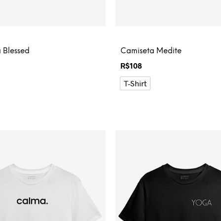
 Blessed
Camiseta Medite
R$
108
T-Shirt