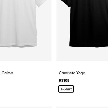
a Calma
Camiseta Yoga
R$
108
T-Shirt