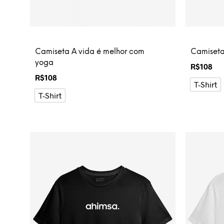
Camiseta A vida é melhor com
Camiseta
yoga
R$
108
R$
108
T-Shirt
T-Shirt