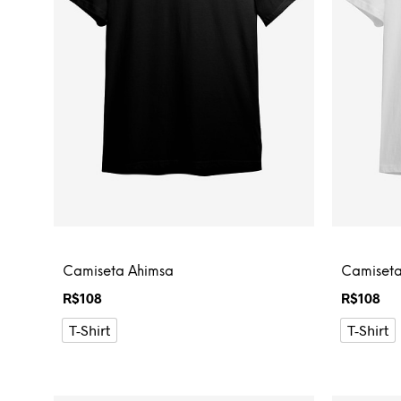
Camiseta Ahimsa
Camiset
R$
108
R$
108
T-Shirt
T-Shirt