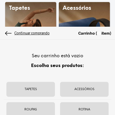
amor
Tapetes
Acessórios
ayurveda
yoga
meditação
Carrinho (
item
)
0
Continuar comprando
Seu carrinho está vazio
Escolha seus produtos:
Bolsas
Meditação
TAPETES
ACESSÓRIOS
ROUPAS
ROTINA