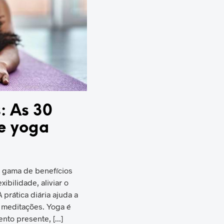
: As 30
e yoga
a gama de benefícios
ibilidade, aliviar o
prática diária ajuda a
s meditações. Yoga é
to presente, [...]