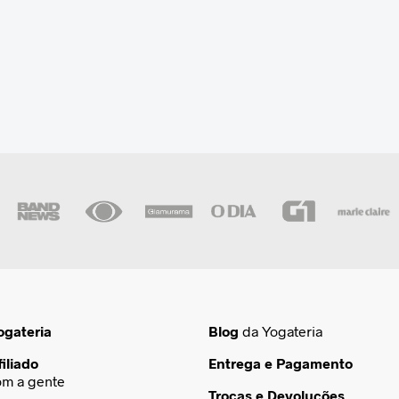
ogateria
Blog
da Yogateria
iliado
Entrega e Pagamento
om a gente
Trocas e Devoluções