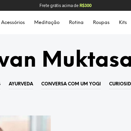
Frete grátis acima de
R$300
Acessórios
Meditação
Rotina
Roupas
Kits
van Muktas
S
AYURVEDA
CONVERSA COM UM YOGI
CURIOSI