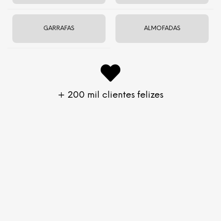
Encontre seu professor ou estúdio →
GARRAFAS
ALMOFADAS
Somos a
Yogateria
Blog
da Yogateria
Seja um Afiliado
Entrega e Pagamento
e ganhe com a gente
Trocas e Devoluções
Seja um Revendedor
+ 200 mil clientes felizes
Sugira uma melhoria →
Loja
Rio de Janeiro
Saude Mental
Yogateria nas farmácias
Loja Oficial
Site Seguro