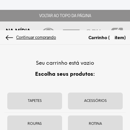
VOLTAR AO TOPO DA PÁGINA
NA MÍDIA
Carrinho (
item
)
0
Continuar comprando
Estamos aqui
para te inspirar
a
Seu carrinho está vazio
viver melhor,
elevando a sua
rotina
Escolha seus produtos:
de yoga
e bem-estar.
TAPETES
ACESSÓRIOS
SUPORTE
CHAT
E RASTREIO
OFFLINE
ROUPAS
ROTINA