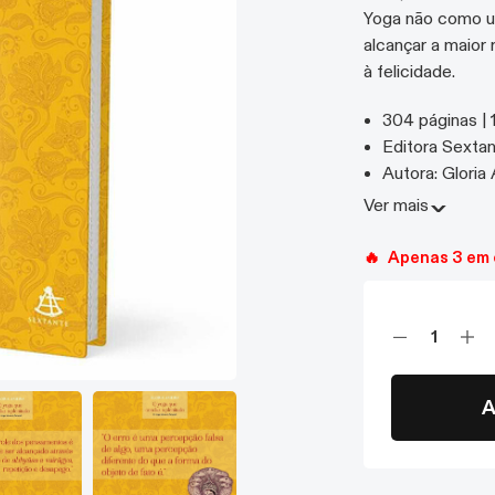
Yoga não como u
alcançar a maior
à felicidade.
304 páginas | 
Editora Sexta
Autora: Gloria 
Livro Impress
Ver
mais
🔥
Apenas 3 em 
A