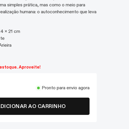
ma simples prática, mas como o meio para
 realização humana: o autoconhecimento que leva
14 x 21 cm
nte
Arieira
o, 2017
estoque. Aproveite!
Pronto para envio agora
DICIONAR AO CARRINHO