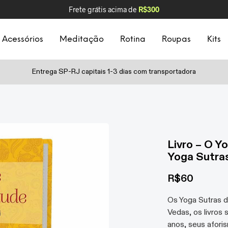
Frete grátis acima de
R$300
Acessórios
Meditação
Rotina
Roupas
Kits
Entrega SP-RJ capitais 1-3 dias com transportadora
Livro – O Y
Yoga Sutras
R$
60
Os Yoga Sutras d
Vedas, os livros 
anos, seus afori