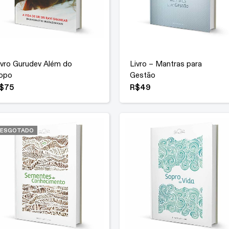
ivro Gurudev Além do
Livro – Mantras para
opo
Gestão
$
75
R$
49
ESGOTADO