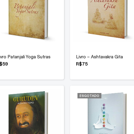
ivro Patanjali Yoga Sutras
Livro – Ashtavakra Gita
$
59
R$
75
ESGOTADO