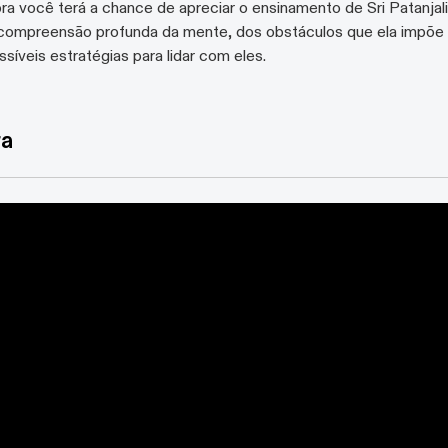
ra você terá a chance de apreciar o ensinamento de Sri Patanjal
 compreensão profunda da mente, dos obstáculos que ela impõe
síveis estratégias para lidar com eles.
ra