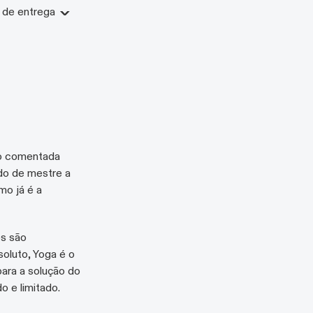
 de entrega
ção comentada
do de mestre a
mo já é a
os são
oluto, Yoga é o
ara a solução do
 e limitado.