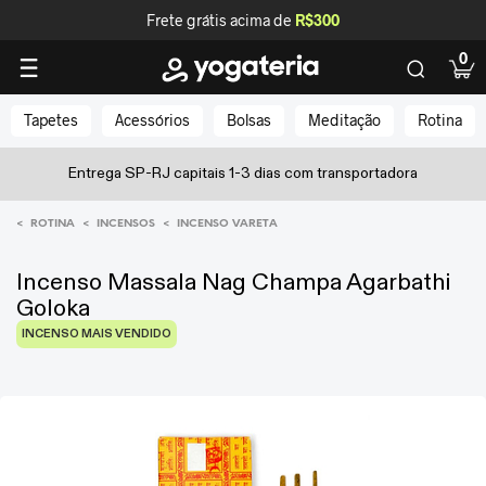
Frete grátis acima de
R$300
0
Tapetes
Acessórios
Bolsas
Meditação
Rotina
Entrega SP-RJ capitais 1-3 dias com transportadora
<
<
<
ROTINA
INCENSOS
INCENSO VARETA
Incenso Massala Nag Champa Agarbathi
Goloka
INCENSO MAIS VENDIDO