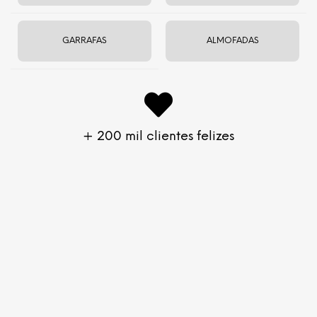
Caixinha com 12-15 varetas.
Caixa com 12 caixinhas –
ECONOMIZE
GARRAFAS
ALMOFADAS
– com cerca de 180 varetas.
R$35
Descrição
+ 200 mil clientes felizes
Uma combinação indiana de sândalo e champak, conhecida
por ser uma das melhores fragrâncias do mundo.
Nag
Champa
purifica o ambiente e a mente, sendo
recomendado para momentos de oração e meditação. Uma
fragrância pura e envolvente que traz sentimento de paz e
devoção.
Instruções de Uso