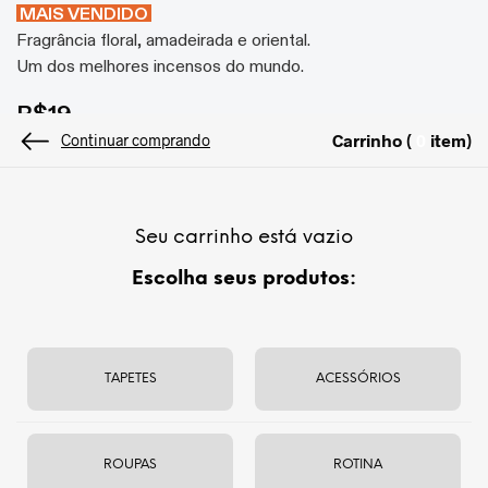
MAIS VENDIDO
Fragrância floral, amadeirada e oriental.
Um dos melhores incensos do mundo.
R$
19
Carrinho (
item
)
0
Continuar comprando
Pronto para envio agora
Seu carrinho está vazio
ADICIONAR AO CARRINHO
Escolha seus produtos:
Troca e devolução em até 60 dias
Consulte o prazo de entrega
TAPETES
ACESSÓRIOS
Matérias primas naturais orgânicas.
ROUPAS
ROTINA
Produto não tóxico enrolado à mão na Índia.