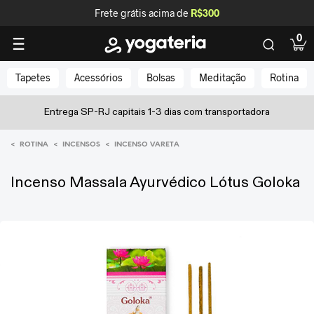
Frete grátis acima de
R$300
0
Tapetes
Acessórios
Bolsas
Meditação
Rotina
Entrega SP-RJ capitais 1-3 dias com transportadora
<
<
<
ROTINA
INCENSOS
INCENSO VARETA
Incenso Massala Ayurvédico Lótus Goloka