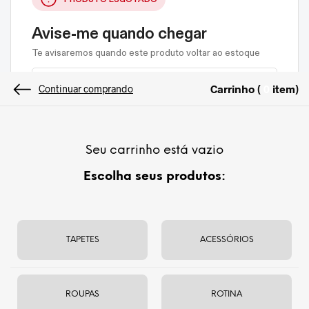
Avise-me quando chegar
Te avisaremos quando este produto voltar ao estoque
Carrinho (
item
)
0
Continuar comprando
Seu carrinho está vazio
Escolha seus produtos:
Energia de Purificação.
Fragrância floral amendoada.
TAPETES
ACESSÓRIOS
R$
19
ROUPAS
ROTINA