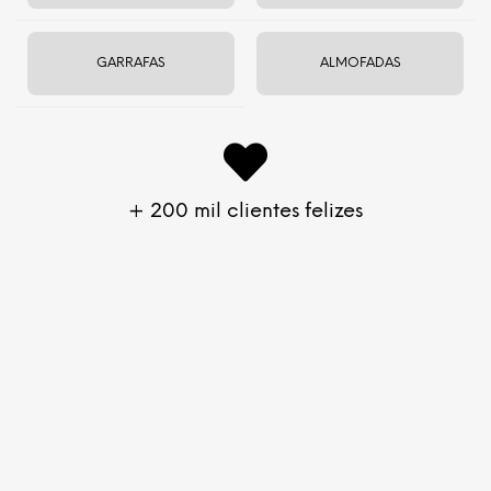
Troca e devolução em até 60 dias
GARRAFAS
ALMOFADAS
Matérias primas naturais orgânicas.
Produto não tóxico enrolado à mão na Índia.
Caixinha com 12-15 varetas.
Caixa com 12 caixinhas –
ECONOMIZE R$35
– com cerca de 180 varetas.
+ 200 mil clientes felizes
Descrição
O incenso de
lótus
é conhecido por trazer paz e criar um
ambiente espiritual. Traz energia de purificação, auxilia nos
estudos e eleva as vibrações.
A flor de lótus é considerada um símbolo de pureza,
iluminação, auto-regeneração e renascimento. Suas
características são uma analogia perfeita para a condição