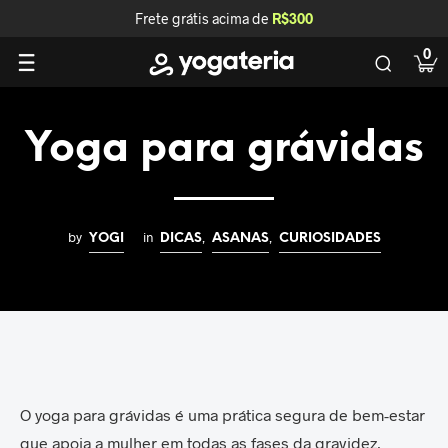
Frete grátis acima de
R$300
0
Yoga para grávidas
by
in
,
,
YOGI
DICAS
ASANAS
CURIOSIDADES
O yoga para grávidas é uma prática segura de bem-estar
que apoia a mulher em todas as fases da gravidez,