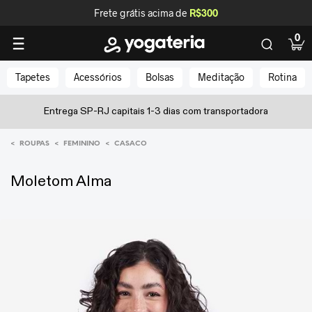
Frete grátis acima de
R$300
0
Tapetes
Acessórios
Bolsas
Meditação
Rotina
Entrega SP-RJ capitais 1-3 dias com transportadora
<
<
<
ROUPAS
FEMININO
CASACO
Moletom Alma