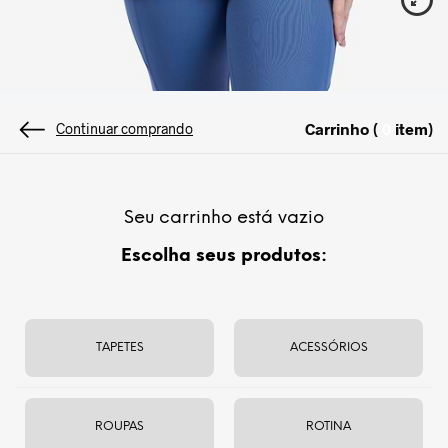
Cor:
Azul Céu
Carrinho (
item
)
0
Continuar comprando
P-M
Seu carrinho está vazio
Escolha seus produtos:
PRODUTO ESGOTADO
Avise-me quando chegar
TAPETES
ACESSÓRIOS
Te avisaremos quando este produto voltar ao estoque
ROUPAS
ROTINA