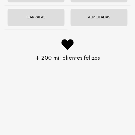
GARRAFAS
ALMOFADAS
Casaco de Moletom com Capuz
Confortável, prático e aconchegante, ideal para os dias
frios.
+ 200 mil clientes felizes
GUIA DE TAMANHO
Pronto para envio agora
Moletom com capuz e manga longa
Unisex, com design neutro e versátil, para
todos
Para te abraçar no frio
Tecido de algodão com poliéster peluciado