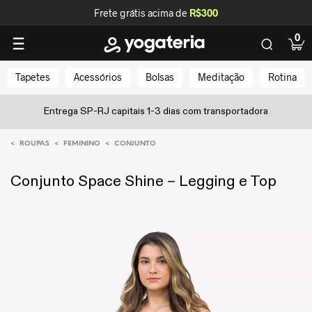
Frete grátis acima de
R$300
0
Tapetes
Acessórios
Bolsas
Meditação
Rotina
Entrega SP-RJ capitais 1-3 dias com transportadora
<
<
<
ROUPAS
FEMININO
CONJUNTO
Conjunto Space Shine – Legging e Top