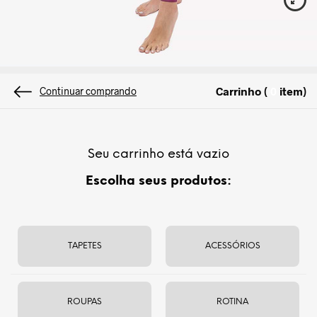
VIDEO
Carrinho (
item
)
0
Continuar comprando
Cor:
Ameixa
Seu carrinho está vazio
P
M
G
GG
Escolha seus produtos:
PRODUTO ESGOTADO
TAPETES
ACESSÓRIOS
Avise-me quando chegar
Te avisaremos quando este produto voltar ao estoque
ROUPAS
ROTINA