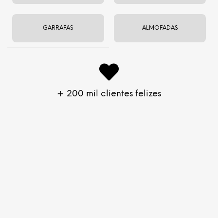
GARRAFAS
ALMOFADAS
GUIA DE TAMANHO
+ 200 mil clientes felizes
Macio, encorpado e super confortável
Top Cropped e
Legging Space – Soft Shine
R$
352
R$
246
-R$106
Troca e devolução em até 60 dias
Tecido levemente canelado com brilho