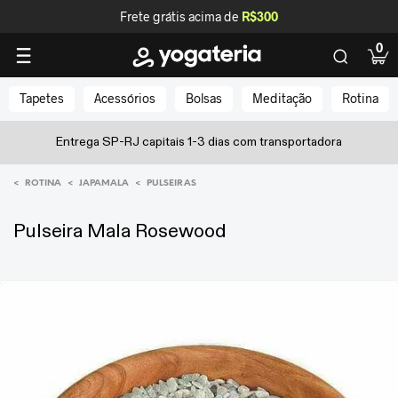
Frete grátis acima de
R$300
0
Tapetes
Acessórios
Bolsas
Meditação
Rotina
Entrega SP-RJ capitais 1-3 dias com transportadora
<
<
<
ROTINA
JAPAMALA
PULSEIRAS
Pulseira Mala Rosewood