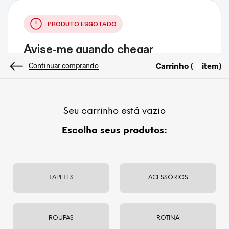
PRODUTO ESGOTADO
Avise-me quando chegar
Te avisaremos quando este produto voltar ao estoque
Carrinho (
item
)
0
Continuar comprando
Seu carrinho está vazio
Escolha seus produtos:
TAPETES
ACESSÓRIOS
Tassel Vermelho
Para punhos médios e finos
27 contas
ROUPAS
ROTINA
Contas com diâmetro de 8 mm