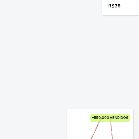
R$
39
+550.000 VENDIDOS