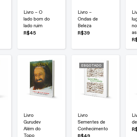
Livro – O
Livro –
Li
lado bom do
Ondas de
lu
lado ruim
Beleza
no
as
R$
45
R$
39
R
ESGOTADO
Livro
Livro
Li
Gurudev
Sementes de
de
Além do
Conhecimento
R
Topo
R$
49