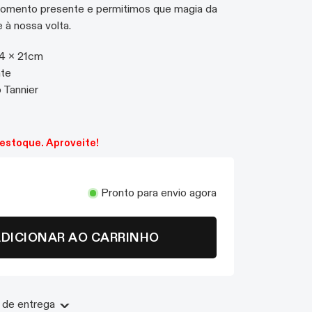
momento presente e permitimos que magia da
 à nossa volta.
14 x 21cm
nte
 Tannier
o, 2020
estoque. Aproveite!
Pronto para envio agora
DICIONAR AO CARRINHO
 de entrega