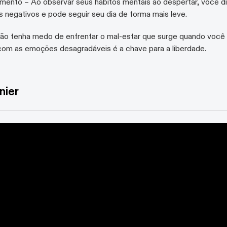
mento – Ao observar seus há­bitos mentais ao despertar, você dim
negativos e pode seguir seu dia de forma mais leve.
Não tenha medo de enfrentar o mal-estar que surge quando você de
 com as emoções desagradáveis é a chave para a liberdade.
nier