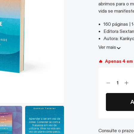
abrimos para o 
vida se manifeste
160 páginas | 
Editora Sexta
Autora: Kankyo
Livro Impress
Ver
mais
🔥
Apenas 4 em 
A
Consulte o prazo