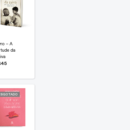
vro – A
rtude da
iva
$
45
ESGOTADO