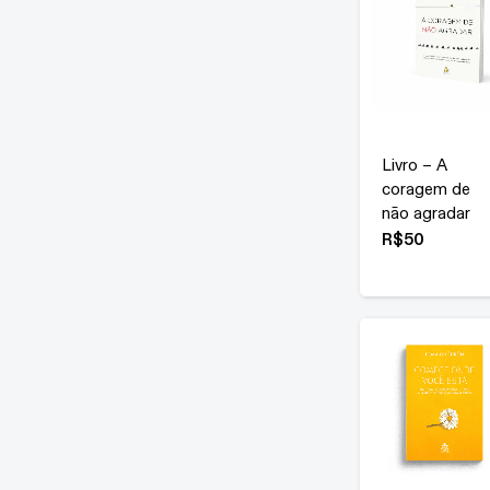
Livro – A
coragem de
não agradar
R$
50