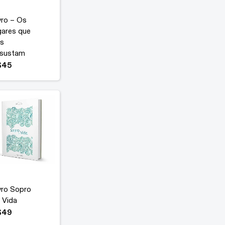
vro – Os
gares que
s
sustam
$
45
vro Sopro
 Vida
$
49