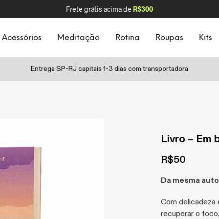
Frete grátis acima de
R$300
Acessórios
Meditação
Rotina
Roupas
Kits
Entrega SP-RJ capitais 1-3 dias com transportadora
Livro – Em
R$
50
Da mesma autora
Com delicadeza e
recuperar o foco, 