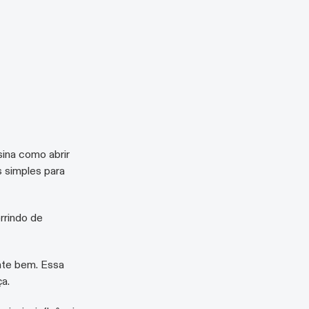
sina como abrir
s simples para
orrindo de
nte bem. Essa
a.