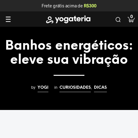
Frete grátis acima de
R$300
0
Banhos energéticos:
eleve sua vibração
by
in
,
YOGI
CURIOSIDADES
DICAS