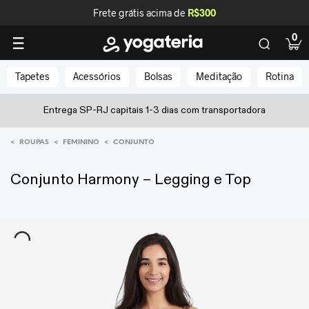
Frete grátis acima de
R$300
0
Tapetes
Acessórios
Bolsas
Meditação
Rotina
Entrega SP-RJ capitais 1-3 dias com transportadora
<
<
<
ROUPAS
FEMININO
CONJUNTO
Conjunto Harmony – Legging e Top