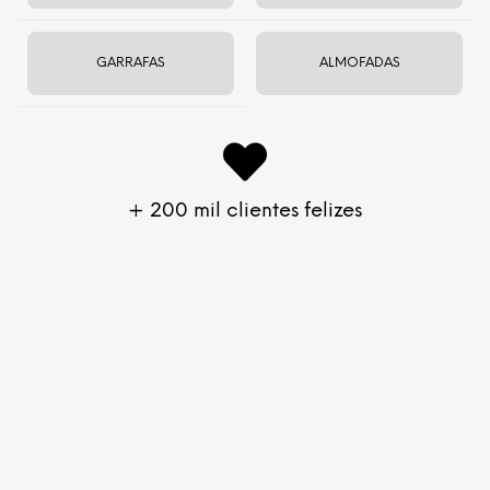
Pronto para envio agora
GARRAFAS
ALMOFADAS
ADICIONAR AO CARRINHO
Troca e devolução em até 60 dias
+ 200 mil clientes felizes
Consulte o prazo de entrega
Tecido com toque macio
Valoriza a silhueta com conforto
Poliamida com elastano
Descrição